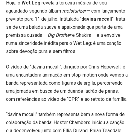
Hoje, o
Wet Leg
revela a terceira música de seu
aguardado segundo álbum
moisturizer
– com lançamento
previsto para 11 de julho. Intitulada “
davina mccall
”, trata-
se de uma balada suave e apaixonada que parte de uma
premissa ousada –
Big Brother
e Shakira – e a envolve
numa sinceridade inédita para o Wet Leg; é uma canção
sobre devoção pura e sem filtros.
O vídeo de “davina mccall”, dirigido por Chris Hopewell, é
uma encantadora animação em stop-motion onde vemos a
banda representada como figuras de argila, percorrendo
uma jornada em busca de um duende ladrão de penas,
com referências ao vídeo de “CPR” e ao retrato de família.
“davina mccall” também representa bem a nova forma de
colaboração da banda: Hester Chambers iniciou a canção
e a desenvolveu junto com Ellis Durand; Rhian Teasdale