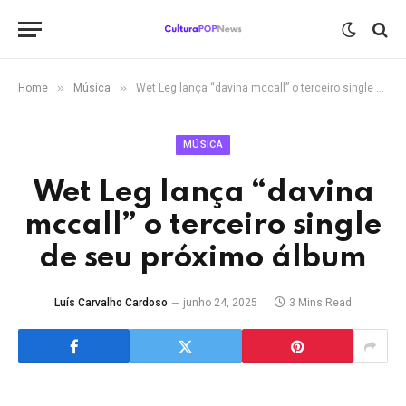
»
»
Home
Música
Wet Leg lança “davina mccall” o terceiro single de seu próximo álbum
MÚSICA
Wet Leg lança “davina
mccall” o terceiro single
de seu próximo álbum
Luís Carvalho Cardoso
junho 24, 2025
3 Mins Read