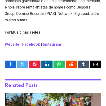
principais gravadoras e selos independentes do mercado,
e hoje, representa artistas de nomes como Beggars
Group, Domino Records, [PIAS], Nettwerk, Big Loud, entre
muitas outras.
ForMusic nas redes:
Website
|
Facebook
|
Instagram
Facebook
Twitter
Pinterest
LinkedIn
WhatsApp
Reddit
Tumblr
Email
Related
Posts