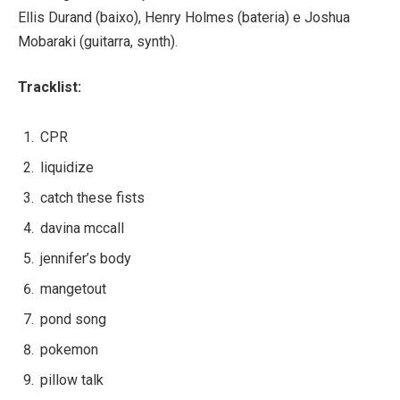
Ellis Durand (baixo), Henry Holmes (bateria) e Joshua
Mobaraki (guitarra, synth).
Tracklist:
CPR
liquidize
catch these fists
davina mccall
jennifer’s body
mangetout
pond song
pokemon
pillow talk