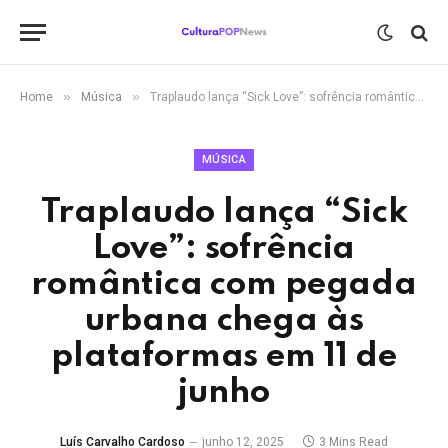
»
»
Home
Música
Traplaudo lança “Sick Love”: sofrência romântica com pegada urbana chega às plataformas em 11 de junho
MÚSICA
Traplaudo lança “Sick
Love”: sofrência
romântica com pegada
urbana chega às
plataformas em 11 de
junho
Luís Carvalho Cardoso
junho 12, 2025
3 Mins Read