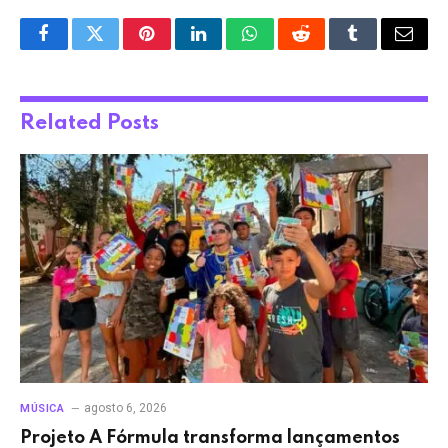
Facebook
Twitter
Pinterest
LinkedIn
WhatsApp
Reddit
Tumblr
Email
Related
Posts
agosto 6, 2026
MÚSICA
Projeto A Fórmula transforma lançamentos