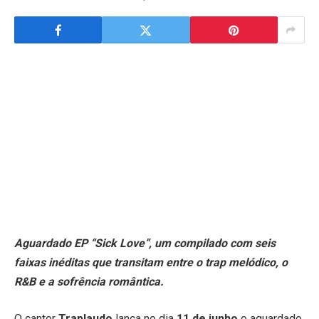
Aguardado EP “Sick Love”, um compilado com seis
faixas inéditas que transitam entre o trap melódico, o
R&B e a sofrência romântica.
O cantor
Traplaudo
lança no dia
11 de junho
o aguardado