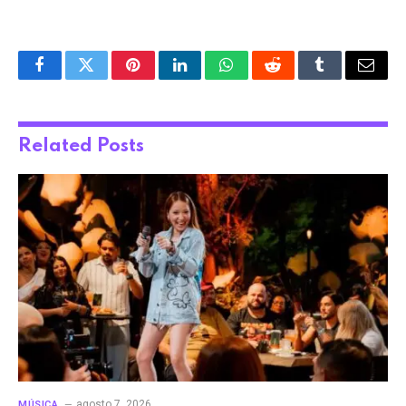
Facebook
Twitter
Pinterest
LinkedIn
WhatsApp
Reddit
Tumblr
Email
Related
Posts
agosto 7, 2026
MÚSICA