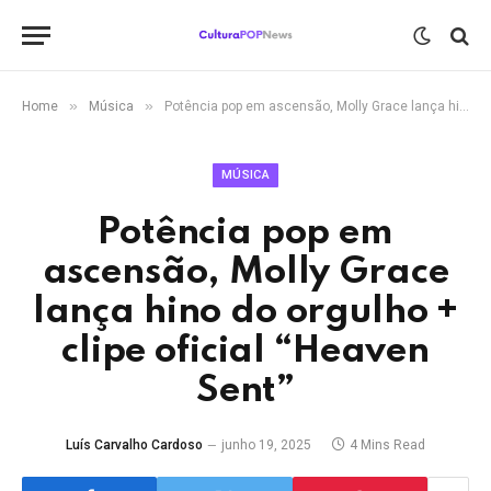
»
»
Home
Música
Potência pop em ascensão, Molly Grace lança hino do orgulho + clipe oficial “Heaven Sent”
MÚSICA
Potência pop em
ascensão, Molly Grace
lança hino do orgulho +
clipe oficial “Heaven
Sent”
Luís Carvalho Cardoso
junho 19, 2025
4 Mins Read