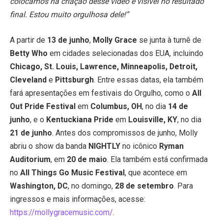
colocamos na criação desse vídeo é visível no resultado
final. Estou muito orgulhosa dele!”
A partir de
13 de junho
,
Molly Grace
se junta à turnê de
Betty Who
em cidades selecionadas dos EUA, incluindo
Chicago, St. Louis, Lawrence, Minneapolis, Detroit,
Cleveland
e
Pittsburgh
. Entre essas datas, ela também
fará apresentações em festivais do Orgulho, como o
All
Out Pride Festival
em
Columbus, OH
, no dia
14 de
junho
, e o
Kentuckiana Pride
em
Louisville, KY
, no dia
21 de junho
. Antes dos compromissos de junho, Molly
abriu o show da banda
NIGHTLY
no icônico
Ryman
Auditorium
, em
20 de maio
. Ela também está confirmada
no
All Things Go Music Festival
, que acontece em
Washington, DC
, no domingo,
28 de setembro
. Para
ingressos e mais informações, acesse:
https://mollygracemusic.com/
.