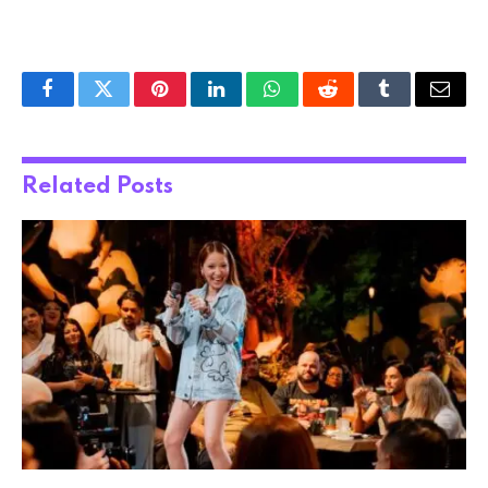
Facebook
Twitter
Pinterest
LinkedIn
WhatsApp
Reddit
Tumblr
Email
Related
Posts