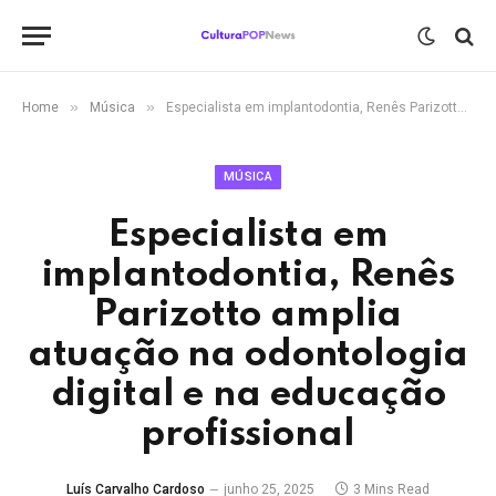
»
»
Home
Música
Especialista em implantodontia, Renês Parizotto amplia atuação na odontologia digital e na educação profissional
MÚSICA
Especialista em
implantodontia, Renês
Parizotto amplia
atuação na odontologia
digital e na educação
profissional
Luís Carvalho Cardoso
junho 25, 2025
3 Mins Read