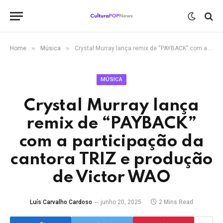
»
»
Home
Música
Crystal Murray lança remix de “PAYBACK” com a participação da cantora TRIZ e produção de Victor WAO
MÚSICA
Crystal Murray lança
remix de “PAYBACK”
com a participação da
cantora TRIZ e produção
de Victor WAO
Luís Carvalho Cardoso
junho 20, 2025
2 Mins Read